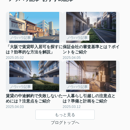
ノウハウ記事
ノウハウ記事
「大阪で賃貸即入居可を探すに
保証会社の審査基準とは？ポイ
は？効率的な方法を解説」
ントをご紹介
2025.05.02
2025.04.05
ノウハウ記事
ノウハウ記事
賃貸の中途解約で失敗しないた
一人暮らし引越しの注意点と
めには？注意点をご紹介
は？準備と計画をご紹介
2025.04.03
2025.03.12
もっと見る
ブログトップへ