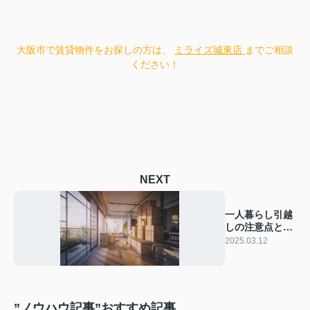
大阪市で賃貸物件をお探しの方は、
ミライズ城東店
までご相談
ください！
NEXT
一人暮らし引越
しの注意点と
は？準備と計画
2025.03.12
をご紹介
”ノウハウ記事”おすすめ記事