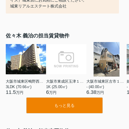
城東リアルエステート株式会社
佐々木 義治の担当賃貸物件
大阪市城東区鴫野西５丁目
大阪市東成区玉津１丁目
大阪市城東区古市１丁目
3LDK (70.66㎡)
1K (25.00㎡)
- (40.00㎡)
-
11.5
6
6.38
万円
万円
万円
もっと見る