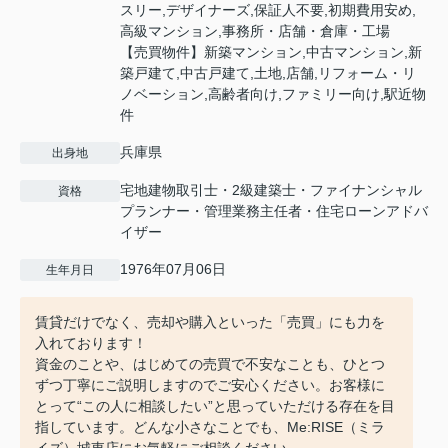
スリー,デザイナーズ,保証人不要,初期費用安め,
高級マンション,事務所・店舗・倉庫・工場
【売買物件】新築マンション,中古マンション,新
築戸建て,中古戸建て,土地,店舗,リフォーム・リ
ノベーション,高齢者向け,ファミリー向け,駅近物
件
兵庫県
出身地
宅地建物取引士・2級建築士・ファイナンシャル
資格
プランナー・管理業務主任者・住宅ローンアドバ
イザー
1976年07月06日
生年月日
賃貸だけでなく、売却や購入といった「売買」にも力を
入れております！
資金のことや、はじめての売買で不安なことも、ひとつ
ずつ丁寧にご説明しますのでご安心ください。お客様に
とって“この人に相談したい”と思っていただける存在を目
指しています。どんな小さなことでも、Me:RISE（ミラ
イズ）城東店にお気軽にご相談ください。