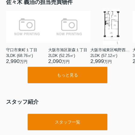
佐々木 義治の担当売買物件
守口市東町１丁目
大阪市旭区新森１丁目
大阪市城東区鴫野西２丁目
3LDK (68.76㎡)
2LDK (52.25㎡)
2LDK (57.12㎡)
3
2,990
2,090
2,999
万円
万円
万円
もっと見る
スタッフ紹介
スタッフ一覧