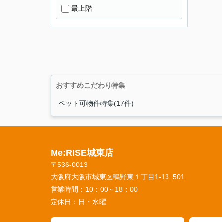
最上階
おすすめこだわり特集
ペット可物件特集(17件)
Me:RISE城東店
〒536-0013
大阪府大阪市城東区鴫野東１丁目1-13 501
営業時間：
10：00～18：00
定休日：
日・水曜