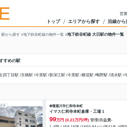
営業
トップ
エリアから探す
沿線から
地下鉄谷町線 大日駅の物件一覧
・駅から探す
地下鉄谷町線の物件一覧
すすめの駅
生四丁目駅
/
京橋駅
/
今里駅
/
新深江駅
/
今里駅
/
横堤駅
/
鴫野駅
/
清水駅
/
倉庫
寝屋川市
仁和寺本町
イマス仁和寺本町倉庫・工場 1
99
万円 (0.21万円/坪)
管理/共益費-
1-4階 / 469.16坪 (1550.94㎡) /築41年 /4階