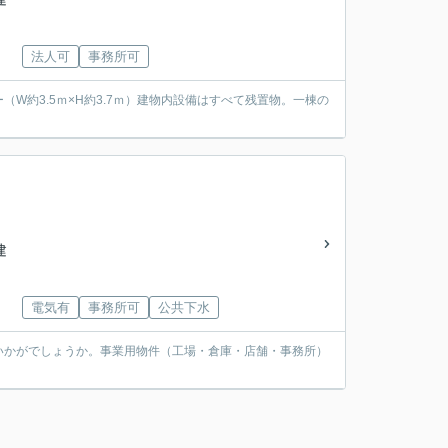
法人可
事務所可
ー（W約3.5ｍ×H約3.7ｍ）建物内設備はすべて残置物。一棟の
建
電気有
事務所可
公共下水
いかがでしょうか。事業用物件（工場・倉庫・店舗・事務所）