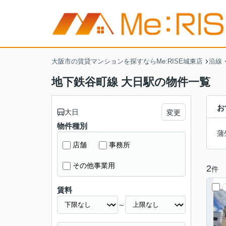
大阪市の賃貸マンションを探すならMe:RISE城東店
沿線
地下鉄谷町線 大日駅の物件一覧
お
大日
変更
物件種別
蒲
店舗
事務所
その他事業用
2
件
賃料
～