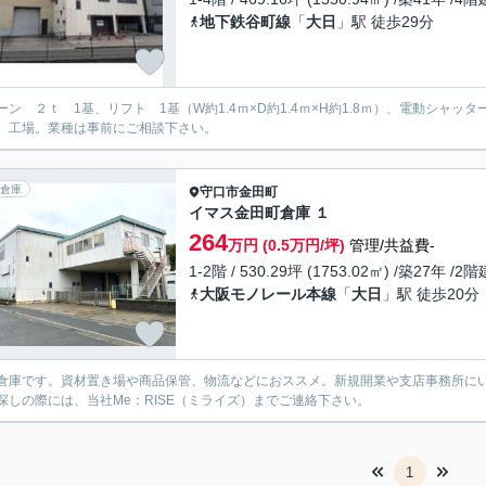
地下鉄谷町線
「
大日
」駅 徒歩29分
ーン ２ｔ 1基、リフト 1基（W約1.4ｍ×D約1.4ｍ×H約1.8ｍ）、電動シャッタ
、工場。業種は事前にご相談下さい。
倉庫
守口市
金田町
イマス金田町倉庫 １
264
万円 (0.5万円/坪)
管理/共益費-
1-2階 / 530.29坪 (1753.02㎡) /築27年 /2階
大阪モノレール本線
「
大日
」駅 徒歩20分
倉庫です。資材置き場や商品保管、物流などにおススメ。新規開業や支店事務所に
探しの際には、当社Me：RISE（ミライズ）までご連絡下さい。
1