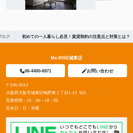
びの秘訣
ブログ
初めての一人暮らし必見！賃貸契約の注意点と対策とは？
Me:RISE城東店
06-4400-6971
お問い合わせ
〒536-0013
大阪府大阪市城東区鴫野東１丁目1-13 501
営業時間：
10：00～18：00
定休日：
日・水曜