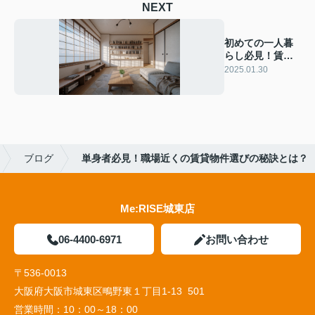
NEXT
初めての一人暮
らし必見！賃貸
契約の注意点と
2025.01.30
対策とは？
ブログ
単身者必見！職場近くの賃貸物件選びの秘訣とは？
Me:RISE城東店
06-4400-6971
お問い合わせ
〒536-0013
大阪府大阪市城東区鴫野東１丁目1-13 501
営業時間：
10：00～18：00