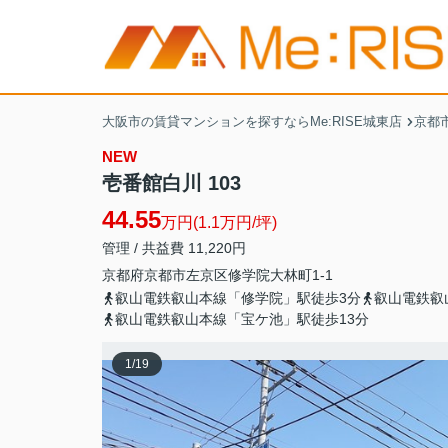
大阪市の賃貸マンションを探すならMe:RISE城東店
京都
NEW
壱番館白川 103
44.55
万円(1.1万円/坪)
管理 / 共益費 11,220円
京都府
京都市左京区
修学院大林町
1-1
叡山電鉄叡山本線「修学院」駅徒歩3分
叡山電鉄叡
叡山電鉄叡山本線「宝ケ池」駅徒歩13分
1
/
19