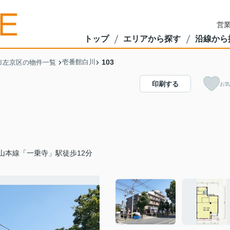
営業
トップ
エリアから探す
沿線から
壱番館白川
103
市左京区の物件一覧
印刷する
お気
山本線「一乗寺」駅徒歩12分