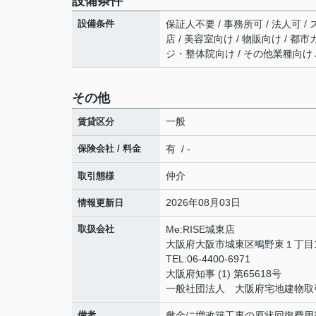
設備条件
設備条件
保証人不要 / 事務所可 / 法人可 / 
店 / 美容室向け / 物販向け / 都市
ジ・整体院向け / その他業種向け 
その他
一般
賃貸区分
保険会社 / 料金
有 / -
仲介
取引態様
2026年08月03日
情報更新日
取扱会社
Me:RISE城東店
大阪府大阪市城東区鴫野東１丁目1-1
TEL:06-4400-6971
大阪府知事 (1) 第65618号
一般社団法人 大阪府宅地建物取
備考
敷金に増改築工事の原状回復費用