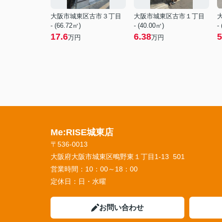
大阪市城東区古市３丁目
大阪市城東区古市１丁目
- (66.72㎡)
- (40.00㎡)
-
17.6
6.38
5
万円
万円
Me:RISE城東店
〒536-0013
大阪府大阪市城東区鴫野東１丁目1-13 501
営業時間：
10：00～18：00
定休日：
日・水曜
お問い合わせ