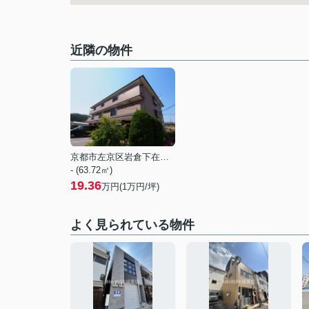
近隣の物件
京都市左京区岩倉下在地町
- (63.72㎡)
19.36
万円(
1
万円/坪)
よく見られている物件