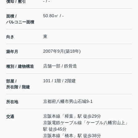
- / -
償却 / 敷引
50.80㎡ / -
面積 /
バルコニー面積
東
向き
2007年9月(築18年)
築年月
店舗一部 / 鉄骨造
種別 / 建物構造
101 / 1階 / 2階建
部屋 /
所在階 / 階建
京都府
八幡市
男山石城
9-1
所在地
京阪本線
「
樟葉
」駅 徒歩29分
交通
京阪電鉄ケーブル線
「
ケーブル八幡宮山上
」
駅 徒歩45分
京阪本線
「
橋本
」駅 徒歩38分