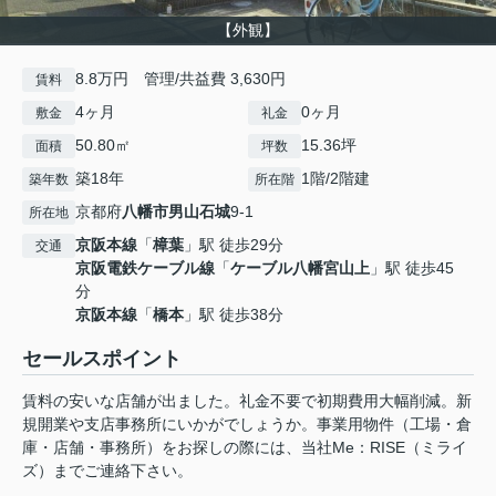
【外観】
8.8万円 管理/共益費 3,630円
賃料
4ヶ月
0ヶ月
敷金
礼金
50.80㎡
15.36坪
面積
坪数
築18年
1階/2階建
築年数
所在階
京都府
八幡市
男山石城
9-1
所在地
京阪本線
「
樟葉
」駅 徒歩29分
交通
京阪電鉄ケーブル線
「
ケーブル八幡宮山上
」駅 徒歩45
分
京阪本線
「
橋本
」駅 徒歩38分
セールスポイント
賃料の安いな店舗が出ました。礼金不要で初期費用大幅削減。新
規開業や支店事務所にいかがでしょうか。事業用物件（工場・倉
庫・店舗・事務所）をお探しの際には、当社Me：RISE（ミライ
ズ）までご連絡下さい。