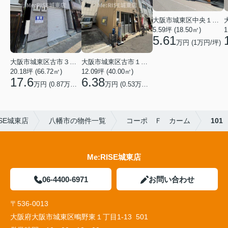
大阪市城東区中央１丁目
5.59坪 (18.50㎡)
1
5.61
万円 (1万円/坪)
大阪市城東区古市３丁目
大阪市城東区古市１丁目
20.18坪 (66.72㎡)
12.09坪 (40.00㎡)
17.6
6.38
万円 (0.87万円/坪)
万円 (0.53万円/坪)
SE城東店
八幡市の物件一覧
コーポ Ｆ カーム
101
Me:RISE城東店
06-4400-6971
お問い合わせ
〒536-0013
大阪府大阪市城東区鴫野東１丁目1-13 501