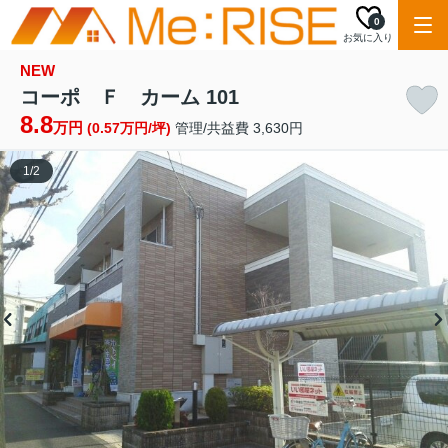
0
お気に入り
NEW
コーポ Ｆ カーム 101
8.8
万円
(0.57万円/坪)
管理/共益費 3,630円
1
/
2