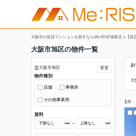
大阪市の賃貸マンションを探すならMe:RISE城東店
【賃
大阪市旭区の物件一覧
お
大阪市旭区
変更
物件種別
大
店舗
事務所
その他事業用
1
件
賃料
～