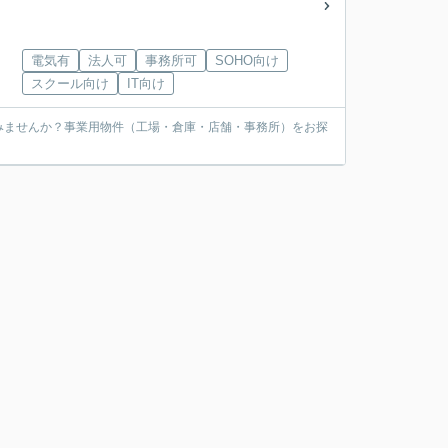
電気有
法人可
事務所可
SOHO向け
スクール向け
IT向け
みませんか？事業用物件（工場・倉庫・店舗・事務所）をお探