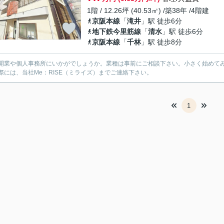
1階 / 12.26坪 (40.53㎡) /築38年 /4階建
京阪本線
「
滝井
」駅 徒歩6分
地下鉄今里筋線
「
清水
」駅 徒歩6分
京阪本線
「
千林
」駅 徒歩8分
開業や個人事務所にいかがでしょうか。業種は事前にご相談下さい。小さく始めて
際には、当社Me：RISE（ミライズ）までご連絡下さい。
1