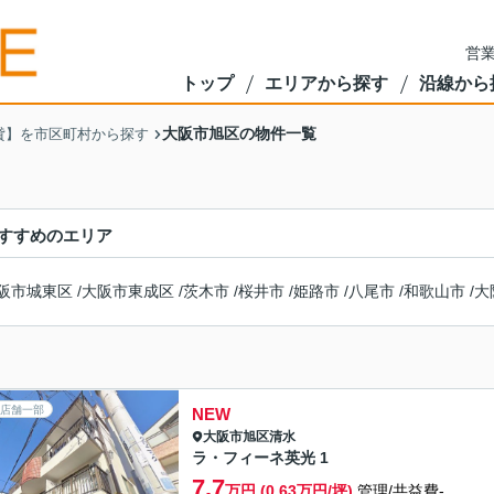
営業
トップ
エリアから探す
沿線から
大阪市旭区の物件一覧
貸】を市区町村から探す
すすめのエリア
阪市城東区
/
大阪市東成区
/
茨木市
/
桜井市
/
姫路市
/
八尾市
/
和歌山市
/
大
店舗一部
NEW
大阪市旭区
清水
ラ・フィーネ英光 1
7.7
万円 (0.63万円/坪)
管理/共益費-