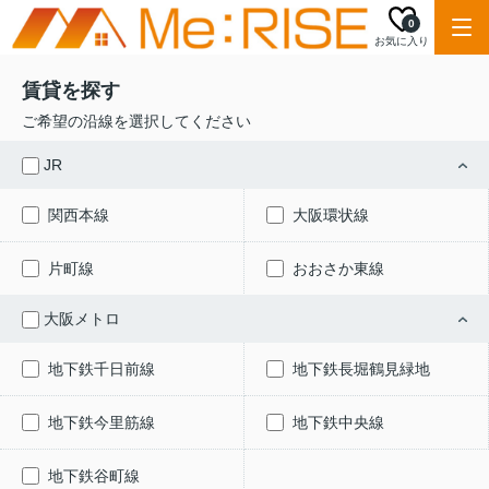
0
お気に入り
賃貸を探す
ご希望の沿線を選択してください
JR
関西本線
大阪環状線
片町線
おおさか東線
大阪メトロ
地下鉄千日前線
地下鉄長堀鶴見緑地
地下鉄今里筋線
地下鉄中央線
地下鉄谷町線