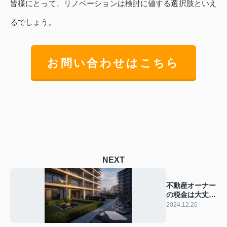
皆様にとって、リノベーションは検討に値する選択肢といえ
るでしょう。
お問い合わせはこちら
NEXT
不動産オーナー
の税金は大丈
夫？ 節税対策
2024.12.26
をご紹介