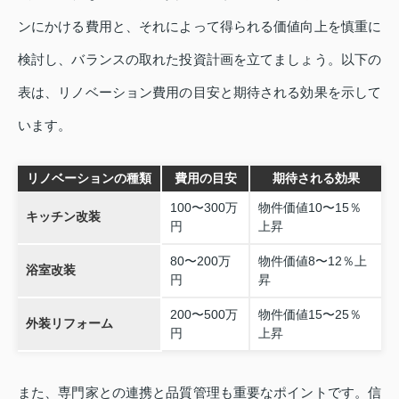
ンにかける費用と、それによって得られる価値向上を慎重に
検討し、バランスの取れた投資計画を立てましょう。以下の
表は、リノベーション費用の目安と期待される効果を示して
います。
リノベーションの種類
費用の目安
期待される効果
100〜300万
物件価値10〜15％
キッチン改装
円
上昇
80〜200万
物件価値8〜12％上
浴室改装
円
昇
200〜500万
物件価値15〜25％
外装リフォーム
円
上昇
また、専門家との連携と品質管理も重要なポイントです。信