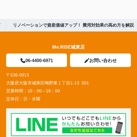
グ
リノベーションで資産価値アップ！ 費用対効果の高め方を解説
Me:RISE城東店
06-4400-6971
お問い合わせ
〒536-0013
大阪府大阪市城東区鴫野東１丁目1-13 501
営業時間：
10：00～18：00
定休日：
日・水曜