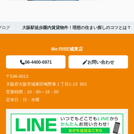
ブログ
大阪駅徒歩圏内賃貸物件！理想の住まい探しのコツとは？
Me:RISE城東店
06-4400-6971
お問い合わせ
〒536-0013
大阪府大阪市城東区鴫野東１丁目1-13 501
営業時間：
10：00～18：00
定休日：
日・水曜