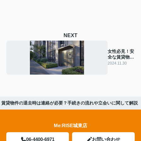
NEXT
女性必見！安
全な賃貸物件
の選び方ガイ
2024.11.30
ド
賃貸物件の退去時は連絡が必要？手続きの流れや立会いに関して解説
Me:RISE城東店
06-4400-6971
お問い合わせ