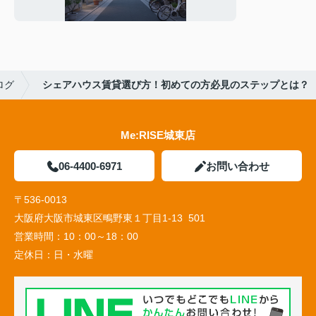
予防策
ログ
シェアハウス賃貸選び方！初めての方必見のステップとは？
Me:RISE城東店
06-4400-6971
お問い合わせ
〒536-0013
大阪府大阪市城東区鴫野東１丁目1-13 501
営業時間：
10：00～18：00
定休日：
日・水曜