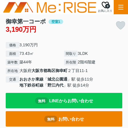
0
お気に入り
御幸第一コーポ
空室1
3,190万円
3,190万円
価格
73.43㎡
3LDK
面積
間取り
築44年
2階/6階建
築年数
所在階
大阪府
大阪市都島区
御幸町
２丁目11-1
所在地
おおさか東線
「
城北公園通
」駅 徒歩11分
交通
地下鉄谷町線
「
野江内代
」駅 徒歩14分
LINEからお問い合わせ
無料
お問い合わせ
無料