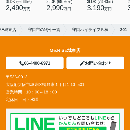
3LDK (66.66㎡)
3LDK (68.76㎡)
3LDK (73.43㎡)
2
2,490
2,990
3,190
万円
万円
万円
SE城東店
守口市の物件一覧
守口ハイライフＢ棟
201
Me:RISE城東店
06-4400-6971
お問い合わせ
〒536-0013
大阪府大阪市城東区鴫野東１丁目1-13 501
営業時間：
10：00～18：00
定休日：
日・水曜