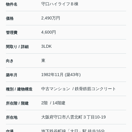
守口ハイライフＢ棟
物件名
2,490万円
価格
4,600円
管理費
3LDK
間取り / 詳細
東
向き
1982年11月 (築43年)
築年月
中古マンション / 鉄骨鉄筋コンクリート
種別 / 建物構造
2階 / 14階建
所在階 / 階建
大阪府
守口市
八雲北町
３丁目10-19
所在地
地下鉄谷町線
「
大日
」駅 徒歩16分
交通