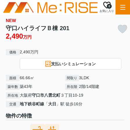
0
お気に入り
NEW
守口ハイライフＢ棟 201
2,490
万円
2,490万円
価格
支払いシミュレーション
66.66㎡
3LDK
面積
間取り
築43年
2階/14階建
築年数
所在階
大阪府
守口市
八雲北町
３丁目10-19
所在地
地下鉄谷町線
「
大日
」駅 徒歩16分
交通
物件の特徴