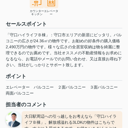
カウンター
エレベータ
キッチン
ー
セールスポイント
「守口ハイライフＢ棟」：守口市エリアの新居にピッタリ。バル
コニーの広さが24.36㎡の物件です。お勧めの好条件の購入価格
2,490万円の物件です。様々な広さの全居室収納は物を綺麗に整
理できるのでお薦めです。当社オススメの不動産情報をお求めに
なるなら、お電話やメールでのお問い合わせ、又は直接お尋ね下
さい。当社がしっかりとサポート致します。
ポイント
エレベーター
バルコニー
２面バルコニー
３面バルコニー
両面バルコニー
担当者のコメント
大日駅周辺への引っ越しをお考えなら「守口ハイラ
イフＢ棟」。解放感溢れる3LDKの物件はこちらで