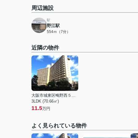
周辺施設
駅
野江駅
554ｍ（7分）
近隣の物件
大阪市城東区鴫野西５丁目
3LDK (70.66㎡)
11.5
万円
よく見られている物件