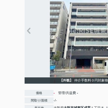
【外観】
仲介手数料０円対象物
-
管理/共益費
-
価格
-/-
間取り/面積
大阪府
大阪市城東区
成育
１丁目８-
所在地