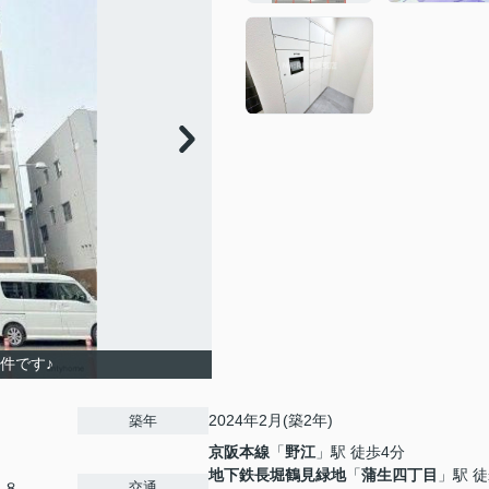
件です♪
2024年2月(築2年)
築年
京阪本線
「
野江
」駅 徒歩4分
地下鉄長堀鶴見緑地
「
蒲生四丁目
」駅 徒
交通
１８