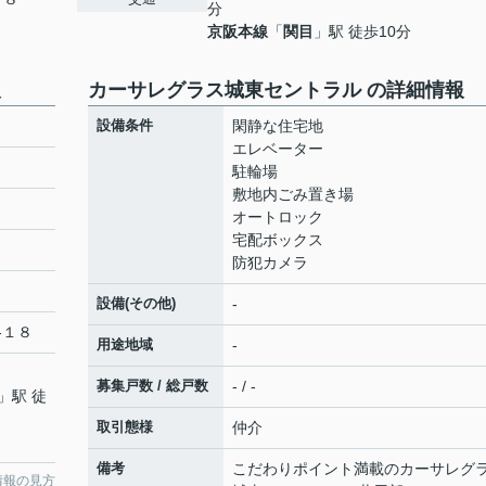
分
京阪本線
「
関目
」駅 徒歩10分
報
カーサレグラス城東セントラル の詳細情報
設備条件
閑静な住宅地
エレベーター
駐輪場
敷地内ごみ置き場
オートロック
宅配ボックス
防犯カメラ
設備(その他)
-
-１８
用途地域
-
募集戸数 / 総戸数
- / -
」駅 徒
取引態様
仲介
備考
こだわりポイント満載のカーサレグ
情報の見方