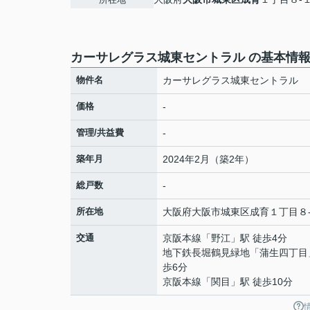
カーサレグラス城東セントラル の基本情
物件名
カーサレグラス城東セントラル
価格
-
管理/共益費
-
築年月
2024年2月（築2年）
総戸数
-
所在地
大阪府
大阪市城東区
成育
１丁目８
交通
京阪本線
「
野江
」駅 徒歩4分
地下鉄長堀鶴見緑地
「
蒲生四丁目
歩6分
京阪本線
「
関目
」駅 徒歩10分