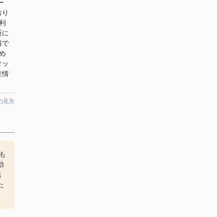
ー
おり
利
所に
適で
め
タッ
産情
の見方
も
動
地
た