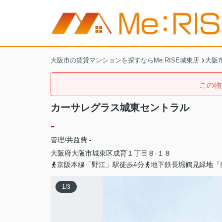
大阪市の賃貸マンションを探すならMe:RISE城東店
大阪
この物
カーサレグラス城東セントラル
-
管理/共益費 -
大阪府
大阪市城東区
成育
１丁目８-１８
京阪本線「野江」駅徒歩4分
地下鉄長堀鶴見緑地「
1
/
3