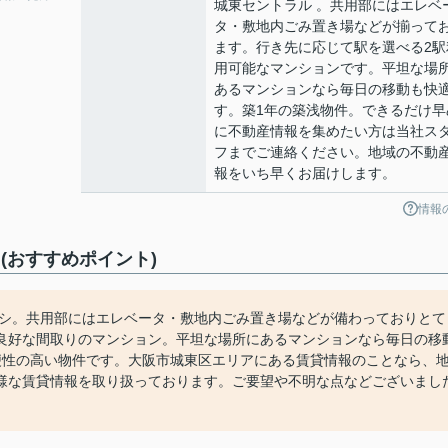
城東セントラル 。共用部にはエレベ
タ・敷地内ごみ置き場などが揃って
ます。行き先に応じて駅を選べる2駅
用可能なマンションです。平坦な場
あるマンションなら毎日の移動も快
す。築1年の築浅物件。できるだけ早
に不動産情報を集めたい方は当社ス
フまでご連絡ください。地域の不動
報をいち早くお届けします。
情報
(おすすめポイント)
オシ。共用部にはエレベータ・敷地内ごみ置き場などが備わっておりとて
良好な間取りのマンション。平坦な場所にあるマンションなら毎日の移
便性の高い物件です。大阪市城東区エリアにある賃貸情報のことなら、
様な賃貸情報を取り扱っております。ご要望や不明な点などございまし