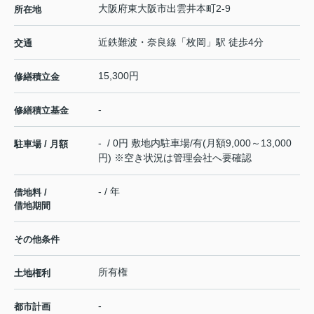
大阪府
東大阪市
出雲井本町
2-9
所在地
近鉄難波・奈良線
「
枚岡
」駅 徒歩4分
交通
15,300円
修繕積立金
-
修繕積立基金
- / 0円 敷地内駐車場/有(月額9,000～13,000
駐車場 / 月額
円) ※空き状況は管理会社へ要確認
- / 年
借地料 /
借地期間
その他条件
所有権
土地権利
-
都市計画