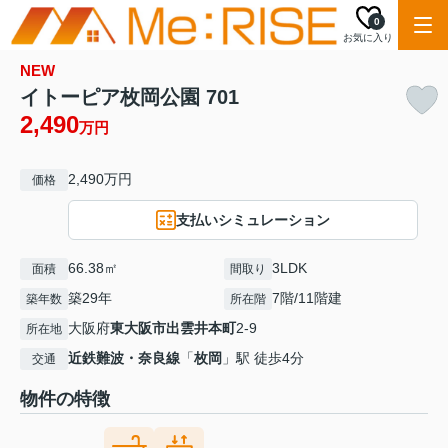
0
お気に入り
NEW
イトーピア枚岡公園 701
2,490
万円
2,490万円
価格
支払いシミュレーション
66.38㎡
3LDK
面積
間取り
築29年
7階/11階建
築年数
所在階
大阪府
東大阪市
出雲井本町
2-9
所在地
近鉄難波・奈良線
「
枚岡
」駅 徒歩4分
交通
物件の特徴