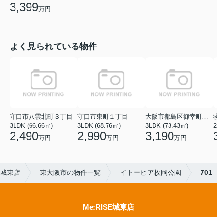
3,399
万円
よく見られている物件
守口市八雲北町３丁目
守口市東町１丁目
大阪市都島区御幸町２丁目
3LDK (66.66㎡)
3LDK (68.76㎡)
3LDK (73.43㎡)
2
2,490
2,990
3,190
万円
万円
万円
E城東店
東大阪市の物件一覧
イトーピア枚岡公園
701
Me:RISE城東店