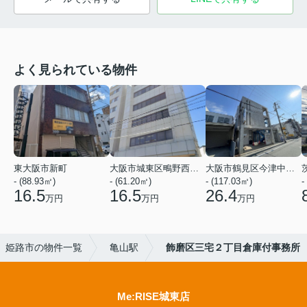
よく見られている物件
東大阪市新町
大阪市城東区鴫野西５丁目
大阪市鶴見区今津中５丁目
- (88.93㎡)
- (61.20㎡)
- (117.03㎡)
-
16.5
16.5
26.4
万円
万円
万円
姫路市の物件一覧
亀山駅
飾磨区三宅２丁目倉庫付事務所
Me:RISE城東店