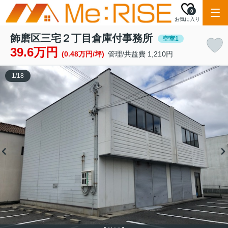
0
お気に入り
飾磨区三宅２丁目倉庫付事務所
空室1
39.6万円
(0.48万円/坪)
管理/共益費 1,210円
1
/
18