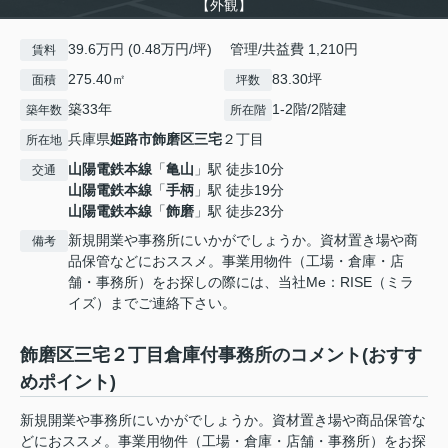
【外観】
39.6万円 (0.48万円/坪) 管理/共益費 1,210円
賃料
275.40㎡
83.30坪
面積
坪数
築33年
1-2階/2階建
築年数
所在階
兵庫県
姫路市
飾磨区三宅
２丁目
所在地
山陽電鉄本線
「
亀山
」駅 徒歩10分
交通
山陽電鉄本線
「
手柄
」駅 徒歩19分
山陽電鉄本線
「
飾磨
」駅 徒歩23分
新規開業や事務所にいかがでしょうか。資材置き場や商
備考
品保管などにおススメ。事業用物件（工場・倉庫・店
舗・事務所）をお探しの際には、当社Me：RISE（ミラ
イズ）までご連絡下さい。
飾磨区三宅２丁目倉庫付事務所のコメント(おすす
めポイント)
新規開業や事務所にいかがでしょうか。資材置き場や商品保管な
どにおススメ。事業用物件（工場・倉庫・店舗・事務所）をお探