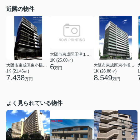
近隣の物件
大阪市東成区玉津１丁目
1K (25.00㎡)
6
大阪市東成区東小橋１丁目
大阪市東成区東小橋１丁目
万円
1K (21.46㎡)
1K (26.88㎡)
1
7.438
8.549
万円
万円
よく見られている物件