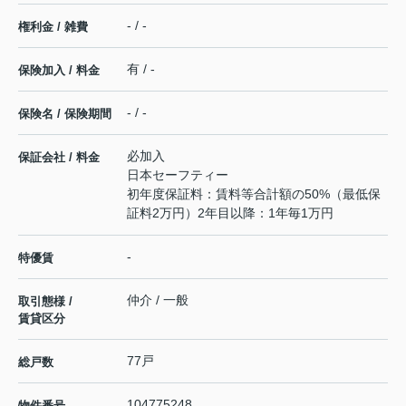
- / -
権利金 / 雑費
有 / -
保険加入 / 料金
- / -
保険名 / 保険期間
必加入
保証会社 / 料金
日本セーフティー
初年度保証料：賃料等合計額の50%（最低保
証料2万円）2年目以降：1年毎1万円
-
特優賃
仲介 / 一般
取引態様 /
賃貸区分
77戸
総戸数
104775248
物件番号