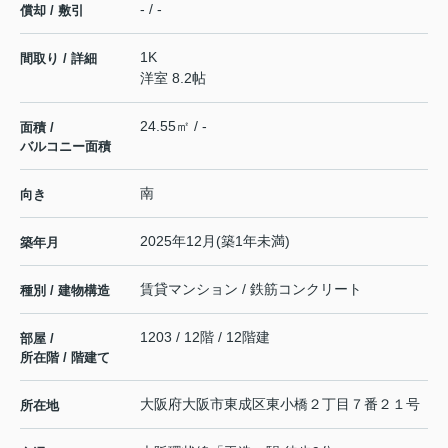
- / -
償却 / 敷引
1K
間取り / 詳細
洋室 8.2帖
24.55㎡ / -
面積 /
バルコニー面積
南
向き
2025年12月(築1年未満)
築年月
賃貸マンション / 鉄筋コンクリート
種別 / 建物構造
1203 / 12階 / 12階建
部屋 /
所在階 / 階建て
大阪府
大阪市東成区
東小橋
２丁目７番２１号
所在地