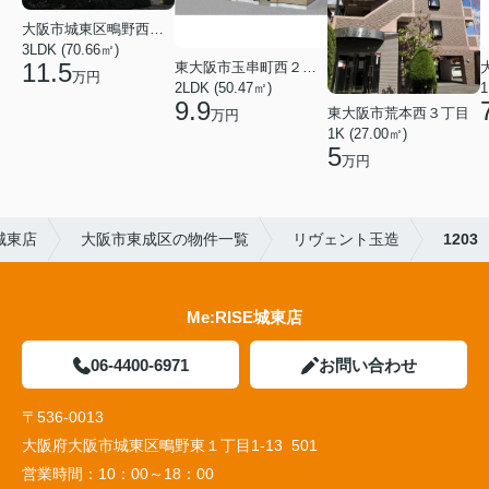
大阪市城東区鴫野西５丁目
3LDK (70.66㎡)
11.5
東大阪市玉串町西２丁目
万円
2LDK (50.47㎡)
1
9.9
東大阪市荒本西３丁目
万円
1K (27.00㎡)
5
万円
城東店
大阪市東成区の物件一覧
リヴェント玉造
1203
Me:RISE城東店
06-4400-6971
お問い合わせ
〒536-0013
大阪府大阪市城東区鴫野東１丁目1-13 501
営業時間：
10：00～18：00