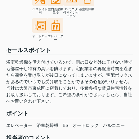
バストイレ
室内洗濯機
TVモニタ
浴室乾燥機
別
置場
付きインタ
ーホン
オートロッ
エレベータ
ク
ー
セールスポイント
浴室乾燥機を備え付けているので、雨の日など外に干せない時で
も部屋干し特有の臭いを防げます。宅配業者の再配達時間を過ぎ
たら荷物を受け取りが後日になってしまいますが、宅配ボックス
があるのでいつでも受け取ることができその心配がいりません。
当社は大阪市東成区に密着しており、多種多様な賃貸住宅情報を
お取り扱いしております。ご希望の条件がございましたら、当社
へお問い合わせ下さい。
ポイント
エレベーター
浴室乾燥機
BS
オートロック
バルコニー
担当者のコメント