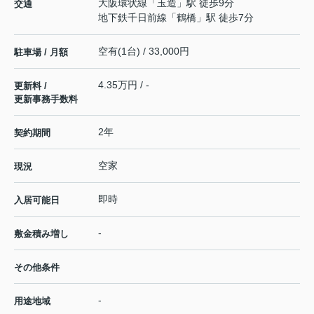
大阪環状線
「
玉造
」駅 徒歩9分
交通
地下鉄千日前線
「
鶴橋
」駅 徒歩7分
空有(1台) / 33,000円
駐車場 / 月額
4.35万円 / -
更新料 /
更新事務手数料
2年
契約期間
空家
現況
即時
入居可能日
-
敷金積み増し
その他条件
-
用途地域