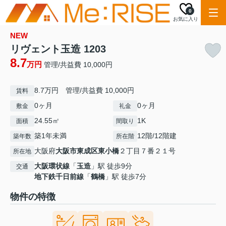
0
お気に入り
NEW
リヴェント玉造 1203
8.7
万円
管理/共益費 10,000円
8.7万円 管理/共益費 10,000円
賃料
0ヶ月
0ヶ月
敷金
礼金
24.55㎡
1K
面積
間取り
築1年未満
12階/12階建
築年数
所在階
大阪府
大阪市東成区
東小橋
２丁目７番２１号
所在地
大阪環状線
「
玉造
」駅 徒歩9分
交通
地下鉄千日前線
「
鶴橋
」駅 徒歩7分
物件の特徴