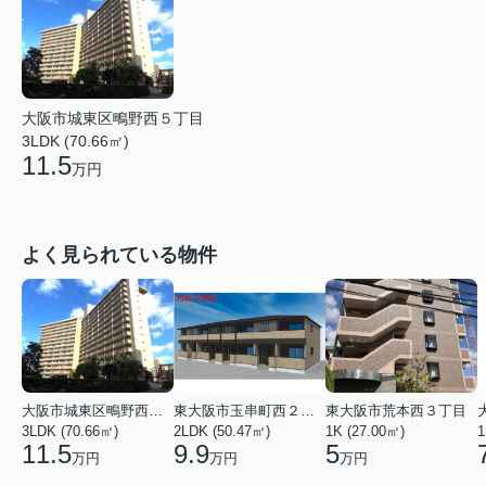
大阪市城東区鴫野西５丁目
3LDK (70.66㎡)
11.5
万円
よく見られている物件
大阪市城東区鴫野西５丁目
東大阪市玉串町西２丁目
東大阪市荒本西３丁目
3LDK (70.66㎡)
2LDK (50.47㎡)
1K (27.00㎡)
1
11.5
9.9
5
万円
万円
万円