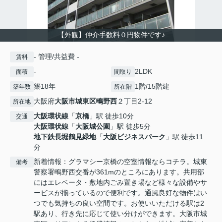
【外観】仲介手数料０円物件です♪
- 管理/共益費 -
賃料
-
2LDK
面積
間取り
築18年
1階/15階建
築年数
所在階
大阪府
大阪市城東区
鴫野西
２丁目2-12
所在地
大阪環状線
「
京橋
」駅 徒歩10分
交通
大阪環状線
「
大阪城公園
」駅 徒歩5分
地下鉄長堀鶴見緑地
「
大阪ビジネスパーク
」駅 徒歩11
分
新着情報：グラマシー京橋の空室情報ならコチラ。城東
備考
警察署鴫野西交番が361mのところにあります。共用部
にはエレベータ・敷地内ごみ置き場など様々な設備やサ
ービスが揃っているので便利です。通風良好な物件はい
つでも気持ちの良い空間です。お使いいただける駅は2
駅あり、行き先に応じて使い分けができます。大阪市城