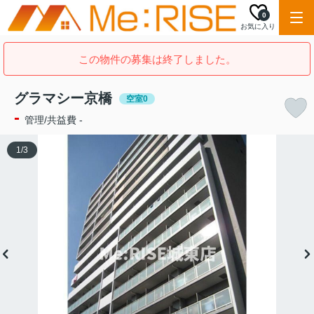
0
お気に入り
この物件の募集は終了しました。
グラマシー京橋
空室0
-
管理/共益費 -
1
/
3